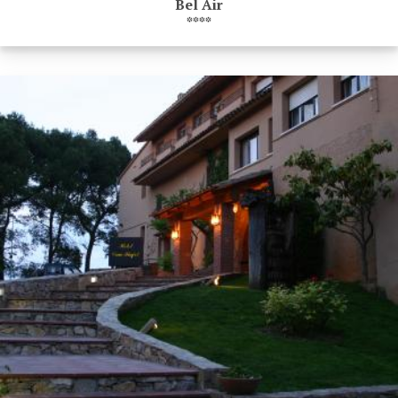
Bel Air
****