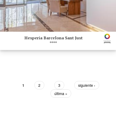
Hesperia Barcelona Sant Just
****
Páginas
1
2
3
siguiente ›
última »