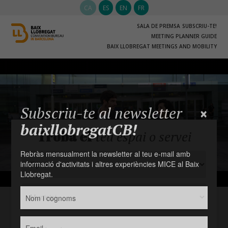
CA
ES
EN
FR
SALA DE PREMSA
SUBSCRIU-TE!
MEETING PLANNER GUIDE
BAIX LLOBREGAT MEETINGS AND MOBILITY
×
Subscriu-te al newsletter
baixllobregatCB!
Troba el
teu espai o servei
Rebràs mensualment la newsletter al teu e-mail amb
informació d'activitats i altres experiències MICE al Baix
Llobregat.
Nom i cognoms
*
Email
*