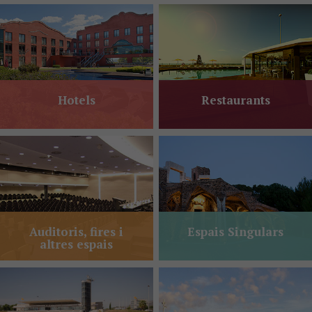
Hotels
Restaurants
Auditoris, fires i
Espais Singulars
altres espais