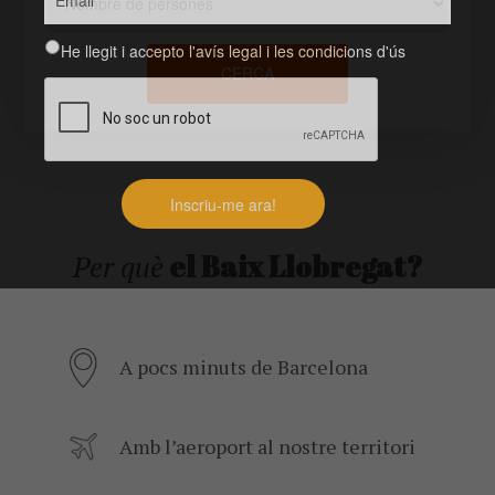
Avís legal
He llegit i accepto l'avís legal i les condicions d'ús
CERCA
el Baix Llobregat?
Per què
A pocs minuts de Barcelona
Amb l’aeroport al nostre territori