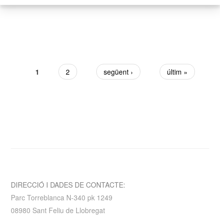
Pàgines
1
2
següent ›
últim »
DIRECCIÓ I DADES DE CONTACTE:
Parc Torreblanca N-340 pk 1249
08980 Sant Feliu de Llobregat