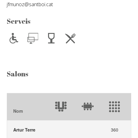
jfmunoz@santboi.cat
Serveis
Salons
Nom
Artur Terre
360