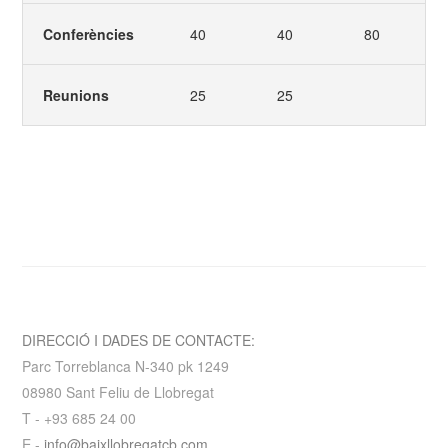
Conferències
40
40
80
Reunions
25
25
DIRECCIÓ I DADES DE CONTACTE:
Parc Torreblanca N-340 pk 1249
08980 Sant Feliu de Llobregat
T - +93 685 24 00
E -
info@baixllobregatcb.com