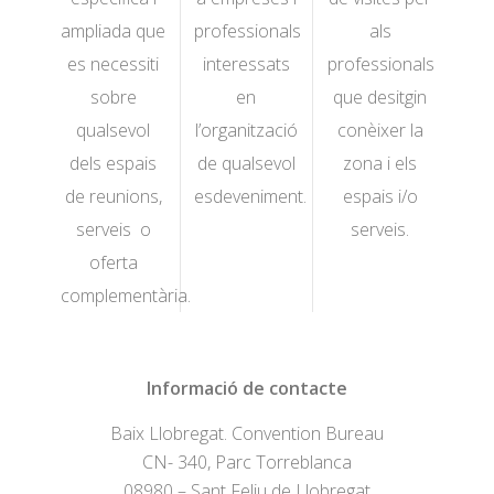
ampliada que
professionals
als
es necessiti
interessats
professionals
sobre
en
que desitgin
qualsevol
l’organització
conèixer la
dels espais
de qualsevol
zona i els
de reunions,
esdeveniment.
espais i/o
serveis o
serveis.
oferta
complementària.
Informació de contacte
Baix Llobregat. Convention Bureau
CN- 340, Parc Torreblanca
08980 – Sant Feliu de Llobregat