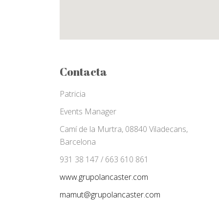
Contacta
Patricia
Events Manager
Camí de la Murtra, 08840 Viladecans,
Barcelona
931 38 147 / 663 610 861
www.grupolancaster.com
mamut@grupolancaster.com