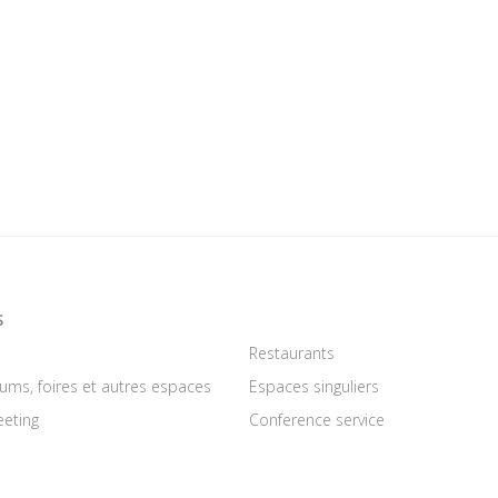
S
Restaurants
iums, foires et autres espaces
Espaces singuliers
eeting
Conference service