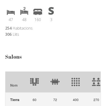
47
48
160
3
254
Habitacions
306
Llits
Salons
Nom
Tierra
60
72
400
270