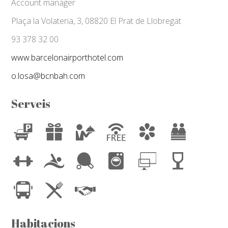
Account manager
Plaça la Volateria, 3, 08820 El Prat de Llobregat
93 378 32 00
www.barcelonairporthotel.com
o.losa@bcnbah.com
Serveis
Habitacions