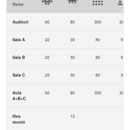
Name
Auditori
60
80
300
200
Sala A
22
30
80
54
Sala B
22
30
80
54
Sala C
22
30
80
54
Aula
60
80
300
200
A+B+C
Illes
12
reunió