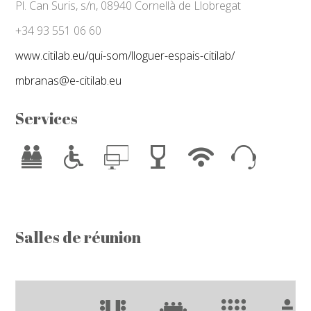
Pl. Can Suris, s/n, 08940 Cornellà de Llobregat
+34 93 551 06 60
www.citilab.eu/qui-som/lloguer-espais-citilab/
mbranas@e-citilab.eu
Services
Salles de réunion